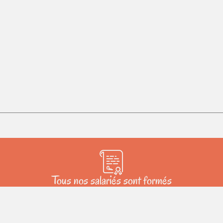
Tous nos salariés sont formés
SS4 - Travaux en hauteur - Secourisme - Échafaudage fixe
R408 ou roulant - PRB isolation extérieure - Karcher UHP
S3C - CACES R486 - Nacelle camion - Nacelle cicseau -
Rénovateurs BBC