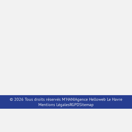
© 2026 Tous droits réservés M'HANI
Agence Helloweb Le Havre
Mentions Légales
RGPD
Sitemap